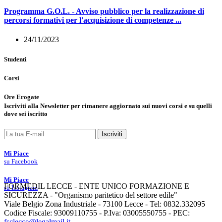
Programma G.O.L. - Avviso pubblico per la realizzazione di
percorsi formativi per l'acquisizione di competenze ...
24/11/2023
Studenti
Corsi
Ore Erogate
Iscriviti
alla
Newsletter
per rimanere aggiornato sui nuovi corsi e su quelli
dove sei iscritto
Iscriviti
Mi Piace
su Facebook
Mi Piace
FORMEDIL LECCE - ENTE UNICO FORMAZIONE E
su Instagram
SICUREZZA - "Organismo paritetico del settore edile"
Viale Belgio Zona Industriale - 73100 Lecce - Tel: 0832.332095
Codice Fiscale: 93009110755 - P.Iva: 03005550755 - PEC:
fsclecce@legalmail.it