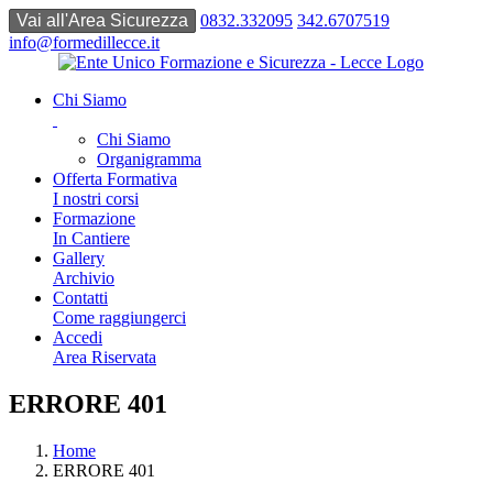
0832.332095
342.6707519
info@formedillecce.it
Chi Siamo
Chi Siamo
Organigramma
Offerta Formativa
I nostri corsi
Formazione
In Cantiere
Gallery
Archivio
Contatti
Come raggiungerci
Accedi
Area Riservata
ERRORE 401
Home
ERRORE 401