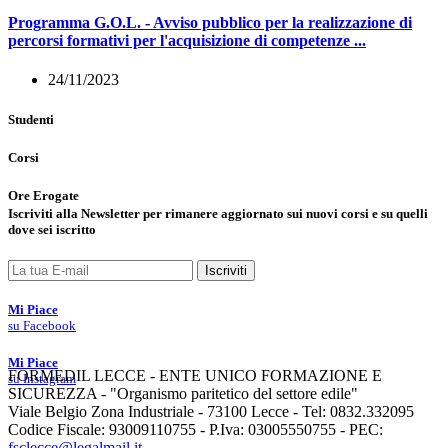
Programma G.O.L. - Avviso pubblico per la realizzazione di
percorsi formativi per l'acquisizione di competenze ...
24/11/2023
Studenti
Corsi
Ore Erogate
Iscriviti
alla
Newsletter
per rimanere aggiornato sui nuovi corsi e su quelli
dove sei iscritto
Iscriviti
Mi Piace
su Facebook
Mi Piace
FORMEDIL LECCE - ENTE UNICO FORMAZIONE E
su Instagram
SICUREZZA - "Organismo paritetico del settore edile"
Viale Belgio Zona Industriale - 73100 Lecce - Tel: 0832.332095
Codice Fiscale: 93009110755 - P.Iva: 03005550755 - PEC:
fsclecce@legalmail.it