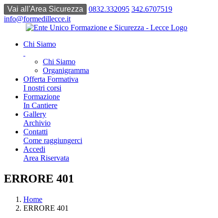
0832.332095
342.6707519
info@formedillecce.it
Chi Siamo
Chi Siamo
Organigramma
Offerta Formativa
I nostri corsi
Formazione
In Cantiere
Gallery
Archivio
Contatti
Come raggiungerci
Accedi
Area Riservata
ERRORE 401
Home
ERRORE 401