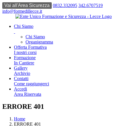
0832.332095
342.6707519
info@formedillecce.it
Chi Siamo
Chi Siamo
Organigramma
Offerta Formativa
I nostri corsi
Formazione
In Cantiere
Gallery
Archivio
Contatti
Come raggiungerci
Accedi
Area Riservata
ERRORE 401
Home
ERRORE 401