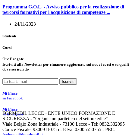
Programma G.O.L. - Avviso pubblico per la realizzazione di
percorsi formativi per l'acquisizione di competenze ...
24/11/2023
Studenti
Corsi
Ore Erogate
Iscriviti
alla
Newsletter
per rimanere aggiornato sui nuovi corsi e su quelli
dove sei iscritto
Iscriviti
Mi Piace
su Facebook
Mi Piace
FORMEDIL LECCE - ENTE UNICO FORMAZIONE E
su Instagram
SICUREZZA - "Organismo paritetico del settore edile"
Viale Belgio Zona Industriale - 73100 Lecce - Tel: 0832.332095
Codice Fiscale: 93009110755 - P.Iva: 03005550755 - PEC:
fsclecce@legalmail.it